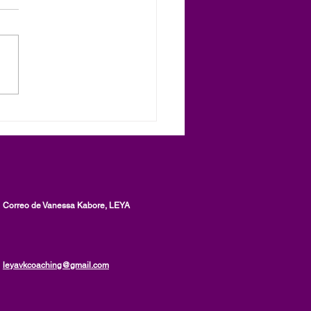
fa potencial, mensaje de
rtencia sobre un
iduo que utiliza el
re Gen Johan(ne)
ink, un artículo de
ssa Kabore, LEYA
Correo de Vanessa Kabore, LEYA
leyavkcoaching@gmail.com