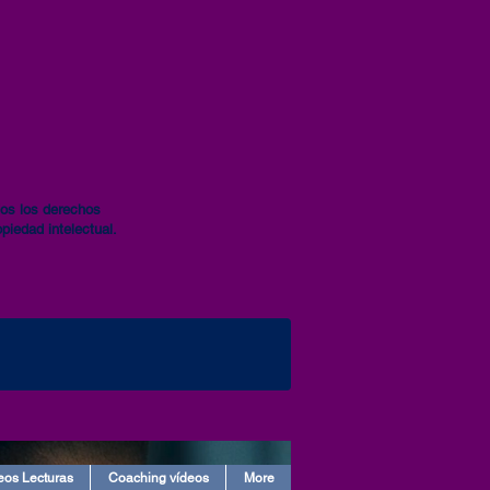
os los derechos
piedad intelectual.
eos Lecturas
Coaching vídeos
More