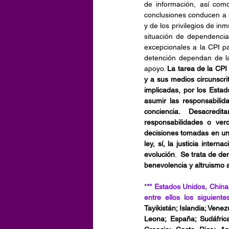
de información, así com
conclusiones conducen a l
y de los privilegios de i
situación de dependencia 
excepcionales a la CPI p
detención dependan de la
apoyo.
La tarea de la CPI
y a sus medios circunscri
implicadas, por los Esta
asumir las responsabilid
conciencia. Desacredit
responsabilidades o ver
decisiones tomadas en un n
ley, sí, la justicia inter
evolución
. 
 Se trata de de
benevolencia y altruismo 
*
** Estados Unidos, China,
entre ellos los siguiente
Tayikistán; Islandia; Vene
Leona; España; Sudáfrica;