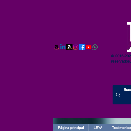
© 2016-202
reservados.
Página principal
LEYA
Testimonios