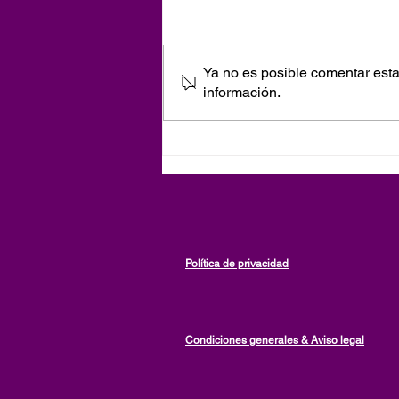
Ya no es posible comentar esta 
información.
¡Publicación de un tercer
libro, en inglés! The Faith to
Trust the Way of God [La fe
de creer en el camino de
Dios], la continuación de The
Love Adventure of an Old
Black Soul Twin Flame
Política de privacidad
Condiciones generales & Aviso legal