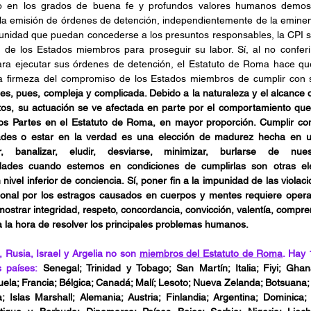
o en los grados de buena fe y profundos valores humanos demost
a emisión de órdenes de detención, independientemente de la eminenc
nmunidad que puedan concederse a los presuntos responsables, la CPI 
de los Estados miembros para proseguir su labor. Sí, al no conferir
ara ejecutar sus órdenes de detención, el Estatuto de Roma hace que 
 firmeza del compromiso de los Estados miembros de cumplir con s
 es, pues, compleja y complicada. Debido a la naturaleza y el alcance d
tos, su actuación se ve afectada en parte por el comportamiento que
dos Partes en el Estatuto de Roma, en mayor proporción. Cumplir con 
ades o estar en la verdad es una elección de madurez hecha en un
ar, banalizar, eludir, desviarse, minimizar, burlarse de nuest
dades cuando estemos en condiciones de cumplirlas son otras elec
ivel inferior de conciencia.
Sí, poner fin a la impunidad de las violac
nacional por los estragos causados en cuerpos y mentes requiere operar
mostrar integridad, respeto, concordancia, convicción, valentía, compre
a la hora de resolver los principales problemas humanos.
 Rusia, Israel y Argelia no son 
miembros del Estatuto de Roma
. Hay 
s países:
Senegal; Trinidad y Tobago; San Martín; Italia; Fiyi; Ghan
zuela; Francia; Bélgica; Canadá; Malí; Lesoto; Nueva Zelanda; Botsuana;
 Islas Marshall; Alemania; Austria; Finlandia; Argentina; Dominica;