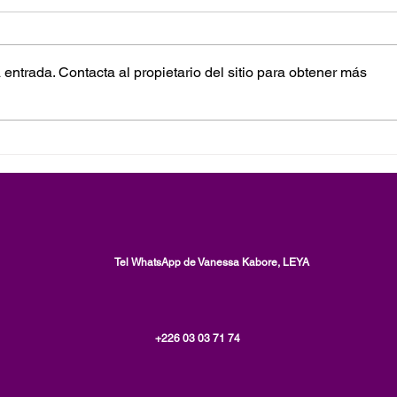
entrada. Contacta al propietario del sitio para obtener más
¡Publicación de un segundo
Esta
libro, en inglés! The Faith to
adve
Trust the Voice and Will of
indiv
God: [La fe de creer en la voz
nomb
y la voluntad de Dios] The
Brunt
Love Adventure of an Old
Vane
Black Soul Twin Flame
Tel WhatsApp de Vanessa Kabore, LEYA
+226 03 03 71 74