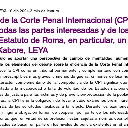
LEYA
16 dic 2024
3 min de lectura
 de la Corte Penal Internacional (CP
todas las partes interesadas y de lo
Estatuto de Roma, en particular, un 
Kabore, LEYA
culo es aportar una perspectiva
de cambio de mentalidad, aumen
de los elementos del debate sobre la eficiencia de la Corte Penal In
lece la CPI como un tribunal permanente y complementario con com
imprescriptibles más graves: crímenes de guerra, crímenes de lesa h
carácter complementario de la competencia de la CPI significa que e
tado a la incapacidad o falta de voluntad de los Estados nacionale
 de justicia para las víctimas y de prevención-protección de la poblac
das, la CPI tiene la obligación de llevar a cabo exámenes preliminares
 raíz de las solicitudes recibidas a tal efecto. Durante los exámenes
te ninguna obligación formal de cooperar por parte de los interesad
onas que, en virtud de su profesión, están sujetas a normas deontoló
dades se basan en parte en los niveles de pericia existentes en el anál