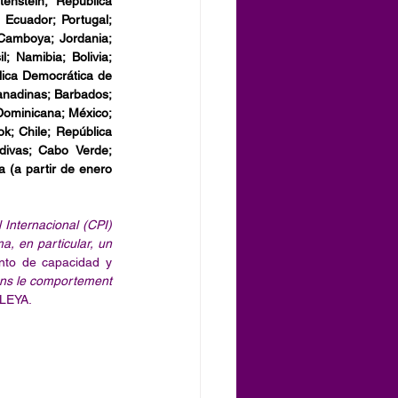
enstein; República 
 Ecuador; Portugal; 
Camboya; Jordania; 
; Namibia; Bolivia; 
ica Democrática de 
anadinas; Barbados; 
Dominicana; México; 
; Chile; República 
ivas; Cabo Verde; 
 (a partir de enero 
 Internacional (CPI) 
, en particular, un 
to de capacidad y 
ns le comportement 
LEYA. 