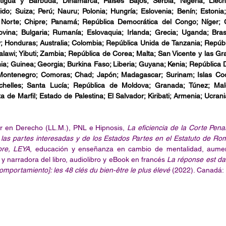
igua y Barbuda; Dinamarca; Países Bajos; Serbia; Nigeria; Liecht
do; Suiza; Perú; Nauru; Polonia; Hungría; Eslovenia; Benín; Estonia;
 Norte; Chipre; Panamá; República Democrática del Congo; Níger; 
ina; Bulgaria; Rumanía; Eslovaquia; Irlanda; Grecia; Uganda; Brasil
; Honduras; Australia; Colombia; República Unida de Tanzania; Repúbl
lawi; Yibuti; Zambia; República de Corea; Malta; San Vicente y las Gr
nia; Guinea; Georgia; Burkina Faso; Liberia; Guyana; Kenia; República 
Montenegro; Comoras; Chad; Japón; Madagascar; Surinam; Islas Cook
helles; Santa Lucía; República de Moldova; Granada; Túnez; Mald
de Marfil; Estado de Palestina; El Salvador; Kiribati; Armenia; Ucrania
 en Derecho (LL.M.), PNL e Hipnosis, 
La eficiencia de la Corte Penal
las partes interesadas y de los Estados Partes en el Estatuto de Roma
ore, LEYA
, educación y enseñanza en cambio de mentalidad, aumen
 y narradora del libro, audiolibro y eBook en francés 
La réponse est da
omportamiento]: les 48 clés du bien-être le plus élevé
 (2022). Canadá: 