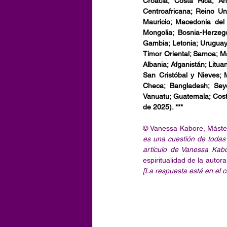
Croacia; Costa Rica; Ant
Centroafricana; Reino Uni
Mauricio; Macedonia del
Mongolia; Bosnia-Herzegov
Gambia; Letonia; Uruguay
Timor Oriental; Samoa; Ma
Albania; Afganistán; Litua
San Cristóbal y Nieves; 
Checa; Bangladesh; Seyc
Vanuatu; Guatemala; Costa 
de 2025). ***
© Vanessa Kabore, Máster
es una cuestión de todas 
artículo de Vanessa Kab
espiritualidad de la autora
[La respuesta está en el c