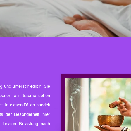
g und unterschiedlich. Sie
bener an traumatischen
. In diesen Fällen handelt
s der Besonderheit ihrer
tionalen Belastung nach