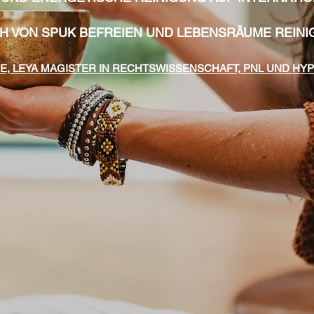
CH VON SPUK BEFREIEN UND LEBENSRÄUME REINI
RE, LEYA MAGISTER IN RECHTSWISSENSCHAFT, PNL UND HY