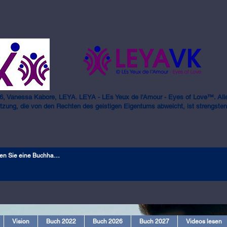
6, Vanessa Kabore, LEYA. LEYA - LEs Yeux de l'Amour - Eyes of Love™. Alle
tzung, die von den Rechten des geistigen Eigentums abweicht, ist strengsten
Vision
Buch 2022
Buch 2026
Buch 2027
Videos lesen