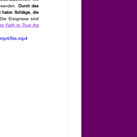
 werden.  
Durch das 
habe: Schläge, die 
 
Die Ereignisse sind 
e Faith to Trust the 
mp4/file.mp4