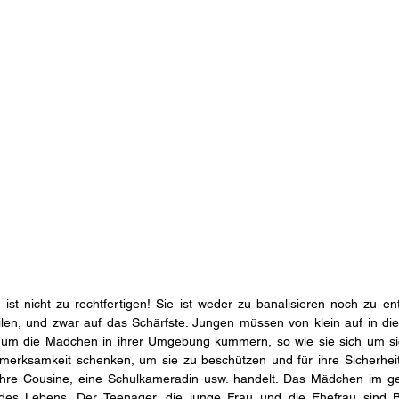
st nicht zu rechtfertigen! Sie ist weder zu banalisieren noch zu en
rteilen, und zwar auf das Schärfste. Jungen müssen von klein auf in d
 um die Mädchen in ihrer Umgebung kümmern, so wie sie sich um si
erksamkeit schenken, um sie zu beschützen und für ihre Sicherheit
ihre Cousine, eine Schulkameradin usw. handelt. Das Mädchen im gebä
des Lebens. Der Teenager, die junge Frau und die Ehefrau sind Be