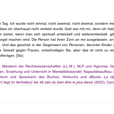
n Tag. Ich wurde nicht einmal, nicht zweimal, nicht dreimal, sondern m
ass ich überhaupt nicht verletzt wurde. Gott war mit mir, denn ich ha
sicher, wenn man sich spirituell entwickelt und weiterentwickelt, gibt
Angst machen wird. Die Person hat ihren Zorn an mir ausgelassen, an
 Und das geschah in der Gegenwart von Personen, darunter Kinder unt
 Gewalt gegen Frauen, entschuldigen Sie, aber das ist nicht zu rech
tfertigen. [Sic]
 Meisterin der Rechtswissenschaften (LL.M.), NLP und Hypnose, Ge
igen, Erziehung und Unterricht in Mentalitätswandel, Kapazitätsaufbau un
Autorin und Sprecherin des Buches, Hörbuchs und eBooks 
La ré
liegt im Verhalten]: les 48 clés du bien-être le plus élevé
. (2022). Can