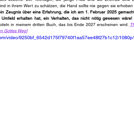
 sind in ihrem Wert zu schätzen, die Hand sollte nie gegen sie erhoben
ein Zeugnis über eine Erfahrung, die ich am 1. Februar 2025 gemacht 
mfeld erhalten hat, ein Verhalten, das nicht nötig gewesen wäre!
teln in meinem dritten Buch, das bis Ende 2027 erscheinen wird:
Th
an Gottes Weg]
. 
ic.com/video/9250bf_6542d175f79740f1aa57ee48f27b1c12/1080p/