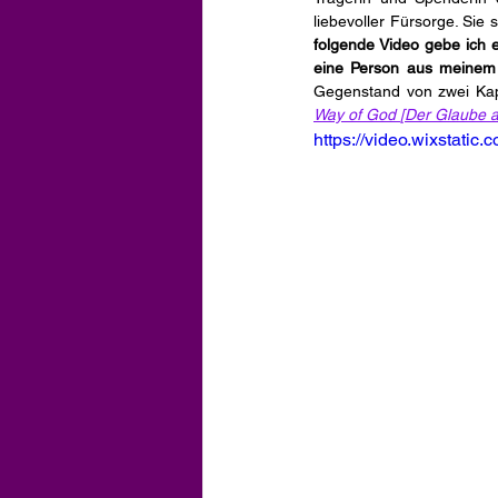
liebevoller Fürsorge. Sie
folgende Video gebe ich 
eine Person aus meinem U
Gegenstand von zwei Kapi
Way of God
[Der Glaube 
https://video.wixstat