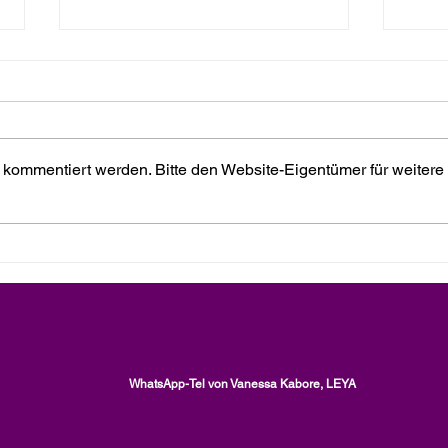
 kommentiert werden. Bitte den Website-Eigentümer für weitere
Das verletzte Kind in jedem
In j
von uns, ein Artikel von
Schat
Vanessa Kabore, LEYA
Vane
WhatsApp-Tel von Vanessa Kabore, LEYA