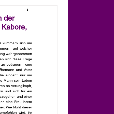
n der
a Kabore,
ns kümmern sich um 
mmern, auf welcher 
nung wahrgenommen 
an sich diese Frage 
zu betrauern, eine 
 Ehemann und Vater 
ie eingeht, nur um 
ene Mann sein Leben 
en so verunglimpft, 
n und sich für ein 
szugehen und einer 
nn eine Frau ihrem 
r: Wie blüht dieser 
mpfohlen wird, ihr 