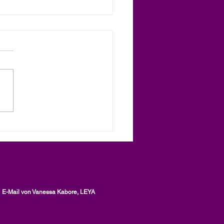
edem von uns steckt ein
z, ein Artikel von
ssa Kabore, LEYA
E-Mail von Vanessa Kabore, LEYA