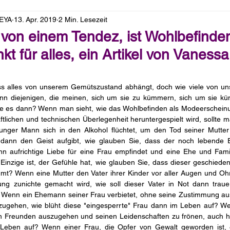
LEYA
13. Apr. 2019
2 Min. Lesezeit
t von einem Tendez, ist Wohlbefinde
t für alles, ein Artikel von Vaness
ss alles von unserem Gemütszustand abhängt, doch wie viele von u
nn diejenigen, die meinen, sich um sie zu kümmern, sich um sie kü
ie es dann? Wenn man sieht, wie das Wohlbefinden als Modeerschei
ftlichen und technischen Überlegenheit heruntergespielt wird, sollte m
junger Mann sich in den Alkohol flüchtet, um den Tod seiner Mutter 
d dann den Geist aufgibt, wie glauben Sie, dass der noch lebende
n aufrichtige Liebe für eine Frau empfindet und eine Ehe und Famil
r Einzige ist, der Gefühle hat, wie glauben Sie, dass dieser geschied
mt? Wenn eine Mutter den Vater ihrer Kinder vor aller Augen und Ohr
ung zunichte gemacht wird, wie soll dieser Vater in Not dann trauer
Wenn ein Ehemann seiner Frau verbietet, ohne seine Zustimmung au
chzugehen, wie blüht diese "eingesperrte" Frau dann im Leben auf? We
n Freunden auszugehen und seinen Leidenschaften zu frönen, auch hie
Leben auf? Wenn einer Frau, die Opfer von Gewalt geworden ist, e