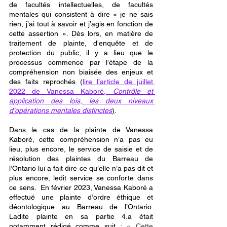
de facultés intellectuelles, de facultés 
mentales qui consistent à dire « je ne sais 
rien, j’ai tout à savoir et j’agis en fonction de 
cette assertion ». Dès lors, en matière de 
traitement de plainte, d'enquête et de 
protection du public, il y a lieu que le 
processus commence par l’étape de la 
compréhension non biaisée des enjeux et 
des faits reprochés 
(
lire l’article de juillet 
2022 de Vanessa Kaboré, 
Contrôle et 
application des lois, les deux niveaux 
d’opérations mentales distinctes
)
.
Dans le cas de la plainte de Vanessa 
Kaboré, cette compréhension n’a pas eu 
lieu, plus encore, le service de saisie et de 
résolution des plaintes du Barreau de 
l’Ontario lui a fait dire ce qu’elle n’a pas dit et 
plus encore, ledit service se conforte dans 
ce sens.
  En février 2023, Vanessa Kaboré a 
effectué une plainte d’ordre éthique et 
déontologique au Barreau de l’Ontario. 
Ladite plainte en sa partie 4.a était 
notamment rédigé comme suit : 
« Cette 