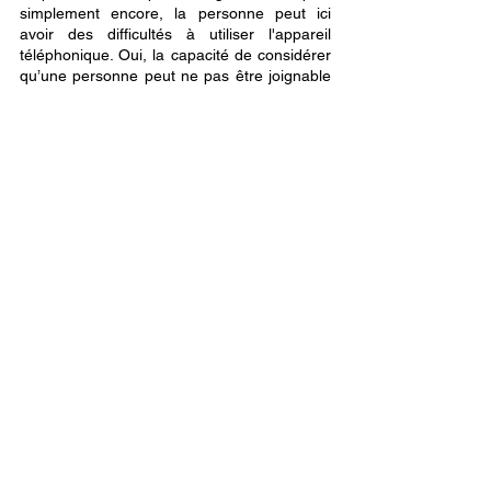
simplement encore, la personne peut ici 
avoir des difficultés à utiliser l'appareil 
téléphonique. Oui, la capacité de considérer 
qu’une personne peut ne pas être joignable 
à un numéro donné, temporairement ou 
définitivement, qui plus est, plus de sept (7) 
mois après avoir donné ledit numéro est une 
faculté mentale offerte aux esprits en mode 
de compréhension neutre, aux esprits en 
mode de compréhension impartial. Il en est 
de même pour la capacité de procéder à un 
travail minimal d’analyse, d’examen ou 
d’enquête en multipliant ses démarches 
auprès des parties prenantes plutôt qu’en 
en effectuant qu’une. 
Oui, au stade de la 
compréhension des choses, c'est-à-dire de 
l’analyse, de l’examen, de l’enquête, il s'agit 
d'ouvrir les portes du mental afin d'agrandir 
le champ des probabilités, des hypothèses, 
des vérités et des réalités. 
© Vanessa Kaboré, Maître en droit (LL.M.), 
en PNL et hypnose, 
Enquête et protection 