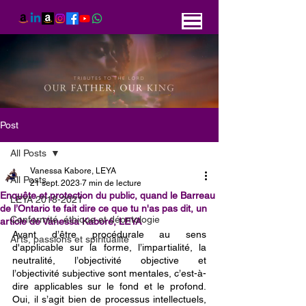
Post
All Posts
Vanessa Kabore, LEYA
All Posts
21 sept. 2023
7 min de lecture
Enquête et protection du public, quand le Barreau
LEYA 2018-2021
de l’Ontario te fait dire ce que tu n'as pas dit, un
Conformité, éthique et déontologie
article de Vanessa Kaboré, LEYA
Avant d’être procédurale au sens 
Arts, passions et spiritualité
d'applicable sur la forme, l’impartialité, la 
neutralité, l’objectivité objective et 
l’objectivité subjective sont mentales, c’est-à-
dire applicables sur le fond et le profond. 
Oui, il s’agit bien de processus intellectuels, 