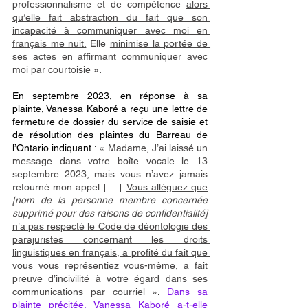
professionnalisme et de compétence 
alors 
qu’elle fait abstraction du fait que son 
incapacité à communiquer avec moi en 
français me nuit.
 Elle 
minimise la portée de 
ses actes en affirmant communiquer avec 
moi par courtoisie
 »
. 
En septembre 2023, en réponse à sa 
plainte, Vanessa Kaboré a reçu une lettre de 
fermeture de dossier du service de saisie et 
de résolution des plaintes du Barreau de 
l’Ontario indiquant : 
« Madame, J’ai laissé un 
message dans votre boîte vocale le 13 
septembre 2023, mais vous n’avez jamais 
retourné mon appel [….]. 
Vous alléguez que
[nom de la personne membre concernée 
supprimé pour des raisons de confidentialité] 
n’a pas respecté le Code de déontologie des 
parajuristes concernant les droits 
linguistiques en français, a profité du fait que 
vous vous représentiez vous-même, a fait 
preuve d’incivilité à votre égard dans ses 
communications par courriel
 »
. 
Dans sa 
plainte précitée, Vanessa Kaboré a-t-elle 