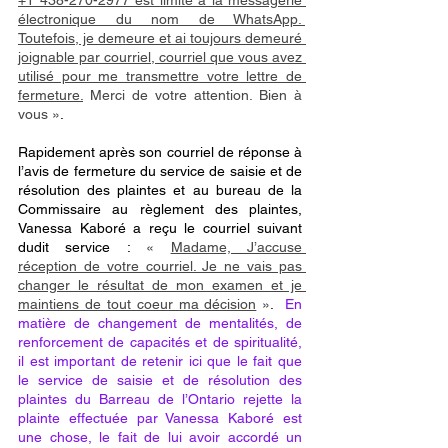
+1 438-270-2977 est limité à la messagerie 
électronique du nom de WhatsApp. 
Toutefois, je demeure et ai toujours demeuré 
joignable par courriel, courriel que vous avez 
utilisé pour me transmettre votre lettre de 
fermeture.
 Merci de votre attention. Bien à 
vous »
. 
Rapidement après son courriel de réponse à 
l’avis de fermeture du service de saisie et de 
résolution des plaintes et au bureau de la 
Commissaire au règlement des plaintes, 
Vanessa Kaboré a reçu le courriel suivant 
dudit service : 
« 
Madame, J’accuse 
réception de votre courriel. Je ne vais pas 
changer le résultat de mon examen et je 
maintiens de tout coeur ma décision
 »
.  
En 
matière de changement de mentalités, de 
renforcement de capacités et de spiritualité, 
il est important de retenir ici que le fait que 
le service de saisie et de résolution des 
plaintes du Barreau de l’Ontario rejette la 
plainte effectuée par Vanessa Kaboré est 
une chose, le fait de lui avoir accordé un 