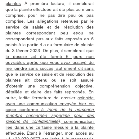
plaintes
. À première lecture, il semblerait 
que la plainte effectuée ait été plus ou moins 
comprise, pour ne pas dire peu ou pas 
comprise. Les allégations retenues par le 
service de saisie et de résolution des 
plaintes correspondant peu et/ou ne 
correspondant pas aux faits exposés en 6 
points à la partie 4.a du formulaire de plainte 
du 3 février 2023. De plus, il semblerait que 
le dossier ait été fermé 6 jours non 
ouvrables après que vous ayez essayé de 
me joindre sans succès, autrement dit sans 
que le service de saisie et de résolution des 
plaintes ait obtenu ou se soit assuré 
d’obtenir une compréhension objective, 
détaillée et claire des faits reprochés.
 En 
outre, ladite fermeture de dossier 
coïncide 
avec une communication envoyée hier en 
copie conforme à 
[nom de la personne 
membre concernée supprimé pour des 
raisons de confidentialité]
, communication 
liée dans une certaine mesure à la plainte 
effectuée
. 
Étant à l’étranger, mon accès au 