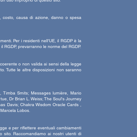
 un uso improprio di questo sito.
à, costo, causa di azione, danno o spesa
enti. Per i residenti nell'UE, il RGDP è la
e il RGDP, prevarranno le norme del RGDP.
coerente o non valida ai sensi della legge
o. Tutte le altre disposizioni non saranno
ck, Timba Smits; Messages lumière, Mario
ue, Dr Brian L. Weiss; The Soul's Journey
as Davis; Chakra Wisdom Oracle Cards ,
, Marcela Lobos.
egge e per riflettere eventuali cambiamenti
o sito. Raccomandiamo ai nostri utenti di