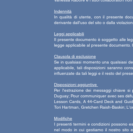
Vanessa Kabore e i suoi collaboratori non 
Indennità
In qualità di utente, con il presente d
derivante dall'uso del sito o dalla violazi
Leggi applicabili
Il presente documento è soggetto alle legg
legge applicabile al presente documento.
Clausola di esclusione
Se in qualsiasi momento una qualsiasi del
applicabile, tali disposizioni saranno co
influenzate da tali leggi e il resto del p
Disposizioni aggiuntive
Per l'estrazione dei messaggi chiave si
Duguay; Pour communiquer avec ses défunt
Lesson Cards, A 44-Card Deck and Guide
Tori Hartman, Gretchen Raish-Baskin; L'or
Modifiche
I presenti termini e condizioni possono es
nel modo in cui gestiamo il nostro sito 