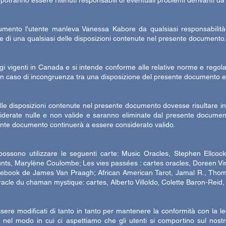
potranno essere ritenuti responsabili di eventuali problemi derivanti da
ocumento l'utente manleva Vanessa Kabore da qualsiasi responsabilit
one di una qualsiasi delle disposizioni contenute nel presente documento.
i vigenti in Canada e si intende conforme alle relative norme e regolam
 In caso di incongruenza tra una disposizione del presente documento 
le disposizioni contenute nel presente documento dovesse risultare in
nsiderate nulle e non valide e saranno eliminate dal presente document
resente documento continuerà a essere considerato valido.
 possono utilizzare le seguenti carte: Music Oracles, Stephen Ellco
s, Marylène Coulombe; Les vies passées : cartes oracles, Doreen Virt
book de James Van Praagh; African American Tarot, Jamal R., Thom
acle du chaman mystique: cartes, Alberto Villoldo, Colette Baron-Reid
sere modificati di tanto in tanto per mantenere la conformità con la l
e nel modo in cui ci aspettiamo che gli utenti si comportino sul nostr