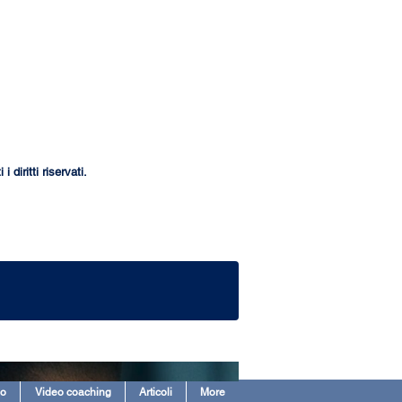
iritti riservati.
eo
Video coaching
Articoli
More