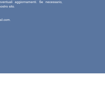
ventuali aggiornamenti. Se necessario,
ostro sito.
il.com
.
P
osta elettronica
di Vanessa Kabore, LEYA