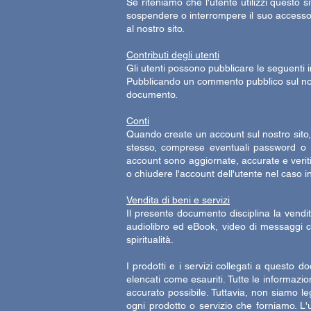
Se riteniamo che l'utente utilizzi questo sit
sospendere o interrompere il suo accesso al
al nostro sito.
Contributi degli utenti
Gli utenti possono pubblicare le seguenti 
Pubblicando un commento pubblico sul nostro
documento.
Conti
Quando create un account sul nostro sito, 
stesso, comprese eventuali password o inf
account sono aggiornate, accurate e veriti
o chiudere l'account dell'utente nel caso in c
Vendita di beni e servizi
Il presente documento disciplina la vendita
audiolibro ed eBook, video di messaggi ch
spiritualità.
I prodotti e i servizi collegati a questo 
elencati come esauriti. Tutte le informazio
accurato possibile. Tuttavia, non siamo le
ogni prodotto o servizio che forniamo. L'ut