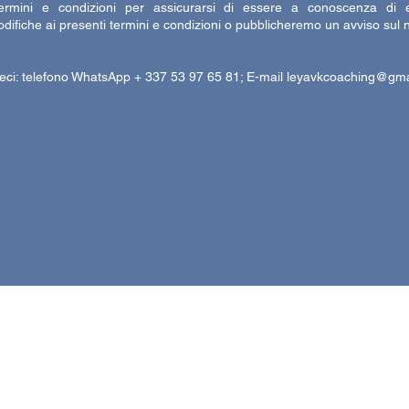
termini e condizioni per assicurarsi di essere a conoscenza di e
difiche ai presenti termini e condizioni o pubblicheremo un avviso sul n
teci: telefono WhatsApp + 337 53 97 65 81; E-mail
leyavkcoaching@gma
Tel WhatsApp di Vanessa Kabore, LEYA