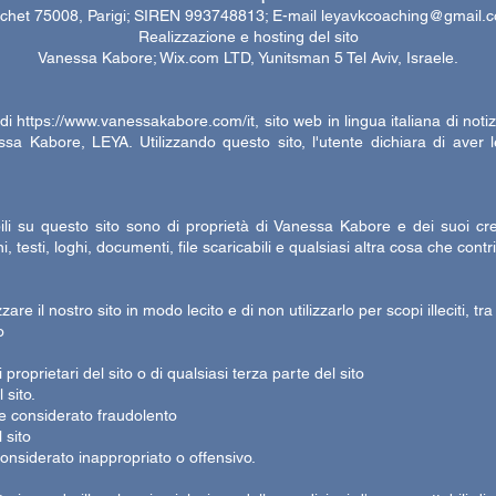
nchet 75008, Parigi; SIREN 993748813; E-mail leyavkcoaching@gmail.c
Realizzazione e hosting del sito
Vanessa Kabore; Wix.com LTD, Yunitsman 5 Tel Aviv, Israele.
 di
https://www.vanessakabore.com/it,
sito web in lingua italiana di noti
essa Kabore, LEYA. Utilizzando questo sito, l'utente dichiara di aver
ibili su questo sito sono di proprietà di Vanessa Kabore e dei suoi creat
 testi, loghi, documenti, file scaricabili e qualsiasi altra cosa che cont
zzare il nostro sito in modo lecito e di non utilizzarlo per scopi illeciti, tra 
o
dei proprietari del sito o di qualsiasi terza parte del sito
 sito.
e considerato fraudolento
 sito
onsiderato inappropriato o offensivo.