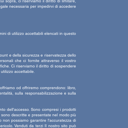
i sopra, ci riserviamo il diritto di limitare,
 legale necessaria per impedirvi di accedere
i di utilizzo accettabili elencati in questo
ount e della sicurezza e riservatezza dello
sonali che ci fornite attraverso il vostro
che. Ci riserviamo il diritto di sospendere
 utilizzo accettabile.
he offriamo od offriremo comprendono: libro,
talità, sulla responsabilizzazione e sulla
ento dell'accesso. Sono compresi i prodotti
izi sono descritte e presentate nel modo più
nto non possiamo garantire l'accuratezza di
ericolo. Venduti da terzi Il nostro sito può