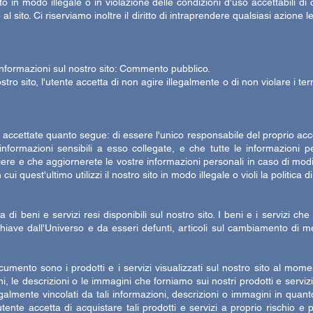
o in modo illegale o in violazione delle condizioni d'uso accettabili di cu
 sito. Ci riserviamo inoltre il diritto di intraprendere qualsiasi azione
informazioni sul nostro sito: Commento pubblico.
 sito, l'utente accetta di non agire illegalmente o di non violare i termin
accettate quanto segue: di essere l'unico responsabile del proprio acc
ormazioni sensibili a esso collegate, e che tutte le informazioni per
ere e che aggiornerete le vostre informazioni personali in caso di modifi
ui quest'ultimo utilizzi il nostro sito in modo illegale o violi la politica di
 di beni e servizi resi disponibili sul nostro sito. I beni e i servizi c
iave dall'Universo e da esseri defunti, articoli sul cambiamento di men
documento sono i prodotti e i servizi visualizzati sul nostro sito al mom
ni, le descrizioni o le immagini che forniamo sui nostri prodotti e serv
galmente vincolati da tali informazioni, descrizioni o immagini in qua
ente accetta di acquistare tali prodotti e servizi a proprio rischio e p