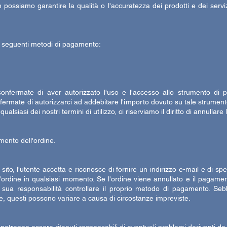
on possiamo garantire la qualità o l'accuratezza dei prodotti e dei servi
i seguenti metodi di pagamento:
confermate di aver autorizzato l'uso e l'accesso allo strumento di p
fermate di autorizzarci ad addebitare l'importo dovuto su tale strumen
siasi dei nostri termini di utilizzo, ci riserviamo il diritto di annullare
omento dell'ordine.
ito, l'utente accetta e riconosce di fornire un indirizzo e-mail e di sped
re l'ordine in qualsiasi momento. Se l'ordine viene annullato e il pagam
è sua responsabilità controllare il proprio metodo di pagamento. S
ne, questi possono variare a causa di circostanze impreviste.