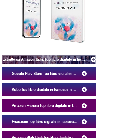
Estratto su Amazon Italia Top libro digitale in francese, eBook Kindle La réponse est dans le comportement: les 48 clés du bien-être le plus élevé [La risposta sta nel comportamento: le 48 chiavi per il massimo benessere], Vanessa Kaboré, LEYA, ASIN B09ZF2G7HN, ISBN 9782982070806 Categorie depressione, ansia, stress, medicina alternativa, religione
Google Play Store Top libro digitale in francese, eBook La réponse est dans le comportement: les 48 clés du bien-être le plus élevé [La risposta sta nel comportamento: le 48 chiavi per il massimo benessere], Vanessa Kaboré, LEYA, ISBN 9782982070806 Generi salute, corpo, mente, ispirazione, crescita personale, realizzazione personale, auto-aiuto, aiuto reciproco, sviluppo personale, guarigione, acquiescenza, spiritualità, comunicazione, abilità sociali, emozioni, salute mentale, corpo, mente, anima, consapevolezza, meditazione, filosofia, nuova età, abuso, ansia, fobia, comportamento compulsivo, ossessione, dipendenza, disturbo dell'umore, disturbo alimentare, rapporto con il consumismo, immagine di sé, percezione di sé, lutto, separazione
Kobo Top libro digitale in francese, eBook La réponse est dans le comportement: les 48 clés du bien-être le plus élevé [La risposta sta nel comportamento: le 48 chiavi per il massimo benessere], Vanessa Kaboré, LEYA, ISBN 9782982070806 Categorie saggi, documenti, nuova età, sviluppo personale, auto-aiuto
Amazon Francia Top libro digitale in francese, eBook Kindle La réponse est dans le comportement: les 48 clés du bien-être le plus élevé [La risposta sta nel comportamento: le 48 chiavi per il massimo benessere], Vanessa Kaboré, LEYA, ASIN B09ZF2G7HN, ISBN 9782982070806 Categorie salute, sviluppo personale, psicologia, psicoanalisi, temi sociali, scienze umane, filosofia, politica, formazione, riferimento, famiglia, genitori, religione, esoterismo, paranormale, tecnologia, medicina
Fnac.com Top libro digitale in francese, eBook La réponse est dans le comportement: les 48 clés du bien-être le plus élevé [La risposta sta nel comportamento: le 48 chiavi per il massimo benessere], Vanessa Kaboré, LEYA, EAN/ISBN 9782982070806 Categorie esoterismo e paranormale
Amazon Stati Uniti Top libro digitale in francese, eBook Kindle La réponse est dans le comportement: les 48 clés du bien-être le plus élevé [La risposta sta nel comportamento: le 48 chiavi per il massimo benessere], Vanessa Kaboré, LEYA, ASIN B09ZF2G7HN, ISBN 9782982070806 Categorie lingua straniera, famiglia, medicina, sviluppo personale, crescita personale, auto-aiuto, auto-aiuto, riferimento, religione, scienze umane e sociali