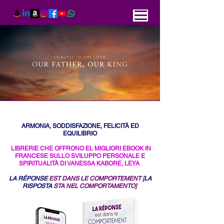
ARMONIA, SODDISFAZIONE, FELICITÀ ED
EQUILIBRIO
LIBRERIE CHE OFFRONO EL
MIGLIORI EBOOK IN
FRANCESE SULLO SVILUPPO PERSONALE E
SPIRITUALITÀ DI VANESSA KABORE, LEYA
LA RÉPONSE
EST DANS LE COMPORTEMENT
[
LA
RISPOSTA
STA NEL
COMPORTAMENTO]