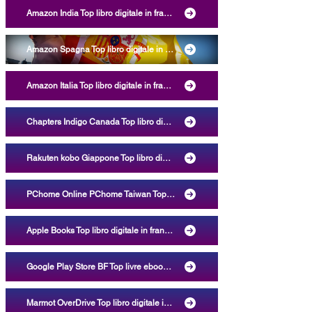
Amazon India Top libro digitale in francese, eBook Kindle La réponse est dans le comportement: les 48 clés du bien-être le plus élevé [La risposta sta nel comportamento: le 48 chiavi per il massimo benessere], Vanessa Kaboré, LEYA, ASIN B09ZF2G7HN, ISBN 9782982070806 Categorie lingua straniera, medicina, genitorialità e relazioni, referenze, religione, sviluppo personale
Amazon Spagna Top libro digitale in francese, eBook Kindle La réponse est dans le comportement: les 48 clés du bien-être le plus élevé [La risposta sta nel comportamento: le 48 chiavi per il massimo benessere], Vanessa Kaboré, LEYA, ASIN B09ZF2G7HN, ISBN 9782982070806 Categorie lingua straniera, sviluppo personale, medicina, politica e scienze sociali, referenze, religione, famiglia
Amazon Italia Top libro digitale in francese, eBook Kindle La réponse est dans le comportement: les 48 clés du bien-être le plus élevé [La risposta sta nel comportamento: le 48 chiavi per il massimo benessere], Vanessa Kaboré, LEYA, ASIN B09ZF2G7HN, ISBN 9782982070806 Categorie lingua straniera, economia, affari e finanza, istruzione e insegnamento, medicina, politica e scienze sociali, religione, famiglia, sviluppo personale
Chapters Indigo Canada Top libro digitale in francese, eBook Kobo La réponse est dans le comportement: les 48 clés du bien-être le plus élevé [La risposta sta nel comportamento: le 48 chiavi per il massimo benessere], Vanessa Kaboré, LEYA, ISBN-13 9782982070806 Categoria Nuova età
Rakuten kobo Giappone Top libro digitale in francese, eBook La réponse est dans le comportement: les 48 clés du bien-être le plus élevé [La risposta sta nel comportamento: le 48 chiavi per il massimo benessere], La spiritualité en santé bien-être, Vanessa Kaboré, LEYA, LEYA - LEs Yeux de l’Amour - Eyes of Love, ISBN 9782982070806 Categorie religione e spiritualità, trasformazione personale
PChome Online PChome Taiwan Top libro digitale in francese, eBook Kobo La réponse est dans le comportement: les 48 clés du bien-être le plus élevé [La risposta sta nel comportamento: le 48 chiavi per il massimo benessere], Vanessa Kaboré, LEYA, ISBN 9782982070806 Categoria religione
Apple Books Top libro digitale in francese, eBook La réponse est dans le comportement: les 48 clés du bien-être le plus élevé [La risposta sta nel comportamento: le 48 chiavi per il massimo benessere], Vanessa Kaboré, LEYA, ISBN 9782982070806 Categorie salute, corpo e mente, sviluppo personale
Google Play Store BF Top livre ebook en français, livre numérique, La réponse est dans le comportement: les 48 clés du bien-être le plus élevé, Vanessa Kaboré, LEYA, ISBN 9782982070806, Genres santé, corps, esprit, inspiration, croissance personnelle, épanouissement personnel, auto-assistance, entraide, développement personnel, guérison, apaisement, spiritualité, communication, compétences sociales, aptitudes sociales, émotions, santé mentale, corps, esprit, âme, pleine conscience, méditation, philosophie, nouvel âge, abus, anxiété, phobie, comportement compulsif, obsession, addiction, trouble de l’humeur, trouble alimentaire, rapport à la consommation, image de soi, perception de soi, deuil, séparation
Marmot OverDrive Top libro digitale in francese, eBook La réponse est dans le comportement: les 48 clés du bien-être le plus élevé [La risposta sta nel comportamento: le 48 chiavi per il massimo benessere], Vanessa Kaboré, LEYA, ISBN 9782982070806 Categorie salute, corpo e mente, sviluppo personale