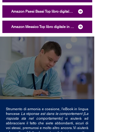
Amazon Paesi Bassi Top libro digitale in francese, eBook Kindle La réponse est dans le comportement: les 48 clés du bien-être le plus élevé [La risposta sta nel comportamento: le 48 chiavi per il massimo benessere], Vanessa Kaboré, LEYA, ASIN B09ZF2G7HN, ISBN 9782982070806 Categoria lingua straniera
Amazon Messico Top libro digitale in francese, eBook Kindle La réponse est dans le comportement: les 48 clés du bien-être le plus élevé [La risposta sta nel comportamento: le 48 chiavi per il massimo benessere], Vanessa Kaboré, LEYA, ASIN B09ZF2G7HN, ISBN 9782982070806 Categorie lingua straniera, auto-aiuto e sviluppo personale, medicina, economia e finanza, consultazione, religione, famiglia, scienze sociali e società
Strumento di armonia e coesione, l'eBook in lingua
francese
La réponse est dans le comportement [La
risposta sta nel comportamento]
vi aiuterà ad
abbracciare il fatto che siete abbondanti, sicuri di
voi stessi, premurosi e molto altro ancora. Vi aiuterà