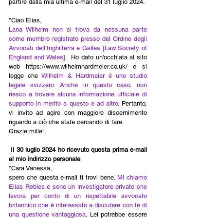
partire dalla mia ultima e-mail del 31 luglio 2024.
"Ciao Elias, 
Lana Wilhelm non si trova da nessuna parte 
come membro registrato presso del Ordine degli 
Avvocati dell’
Inghilterra
 e Galles [Law Society of 
England and Wales]
. Ho dato un'occhiata al sito 
web https://www.wilhelmhardmeier.co.uk/ e si 
legge che 
Wilhelm & Hardmeier è uno studio 
legale svizzero. Anche in questo caso, non 
riesco a trovare alcuna informazione ufficiale di 
supporto in merito a questo e ad altro
. Pertanto, 
vi invito ad agire con maggiore discernimento 
riguardo a ciò che state cercando di fare. 
Grazie mille".
 Il 30 luglio 2024 ho ricevuto questa prima e-mail 
al mio indirizzo personale
: 
"Cara Vanessa,
spero che questa e-mail ti trovi bene. 
Mi chiamo 
Elias Robles e sono un investigatore privato che 
lavora per conto di un rispettabile avvocato 
britannico che è interessato a discutere con te di 
una questione vantaggiosa
. Lei potrebbe essere 