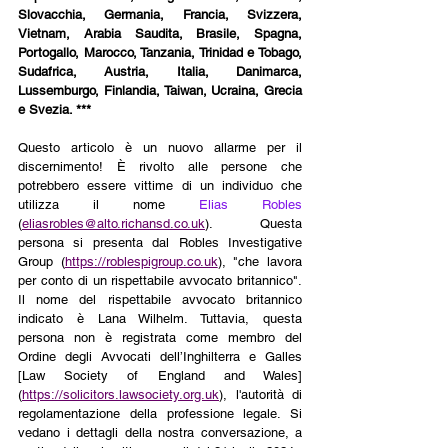
Slovacchia, Germania, Francia, Svizzera, 
Vietnam, Arabia Saudita, Brasile, Spagna, 
Portogallo, Marocco, Tanzania, Trinidad e Tobago, 
Sudafrica, Austria, Italia, Danimarca, 
Lussemburgo, Finlandia, Taiwan, Ucraina, Grecia 
e Svezia. *** 
Questo articolo è un nuovo allarme per il 
discernimento! È rivolto alle persone che 
potrebbero essere vittime di un individuo che 
utilizza il nome 
Elias Robles 
(
eliasrobles@alto.richansd.co.uk
)
. Questa 
persona si presenta dal Robles Investigative 
Group (
https://roblespigroup.co.uk
), "che lavora 
per conto di un rispettabile avvocato britannico". 
Il nome del rispettabile avvocato britannico 
indicato è Lana Wilhelm. Tuttavia, questa 
persona non è registrata come membro del 
Ordine degli Avvocati dell’
Inghilterra
 e Galles 
[Law Society of England and Wales] 
(
https://solicitors.lawsociety.org.uk
)
, l'autorità di 
regolamentazione della professione legale. Si 
vedano i dettagli della nostra conversazione, a 