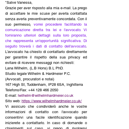
"Salve Vanessa,
Grazie per aver risposto alla mia e-mail. La prego 
di accettare le mie scuse per averla contattata 
senza averla preventivamente concordata. Con il 
suo permesso, 
vorrei procedere facilitando la 
comunicazione diretta tra lei e l'avvocato. Vi 
forniranno ulteriori dettagli sulla loro proposta, 
che rappresenta un'opportunità significativa. Di 
seguito troverà i dati di contatto dell'avvocato
. 
L'avvocato ha chiesto di contattarlo direttamente 
per garantire il rispetto della sua privacy ed 
evitare di ricevere messaggi non richiesti:
Lana Wilhelm, (L.B Hons) B.L PhD.
Studio legale Wilhelm & Hardmeier P.C.
(Avvocati, procuratori e notai)
167 High St, Tuddenham, IP28 6SA, Inghilterra
Telefono/Fax: +44 128 466 2050
E-mail: 
lwilhelm@wilhelmhardmeier.co.uk
Sito web: 
https://www.wilhelmhardmeier.co.uk/
Vi assicuro che condividerò anche le vostre 
informazioni di contatto con l'avvocato per 
consentirvi una facile identificazione quando 
inizierete a contattarlo. In caso di domande o 
chiarimenti sul caso, vi prego di rivolgervi 